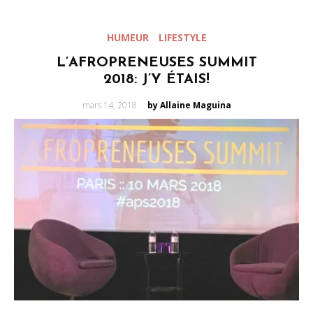
HUMEUR
LIFESTYLE
L’AFROPRENEUSES SUMMIT
2018: J’Y ÉTAIS!
Posted
mars 14, 2018
by Allaine Maguina
on