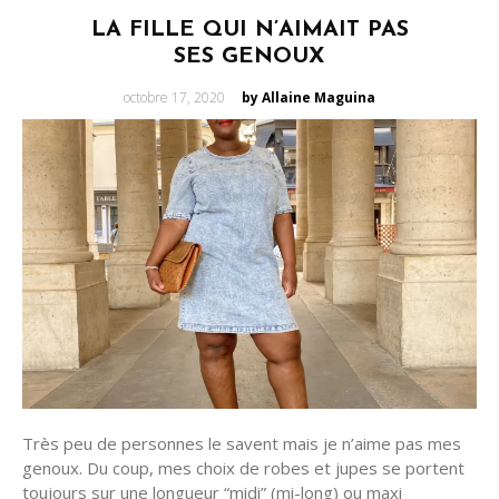
LA FILLE QUI N’AIMAIT PAS
SES GENOUX
Posted
octobre 17, 2020
by Allaine Maguina
on
Très peu de personnes le savent mais je n’aime pas mes
genoux. Du coup, mes choix de robes et jupes se portent
toujours sur une longueur “midi” (mi-long) ou maxi