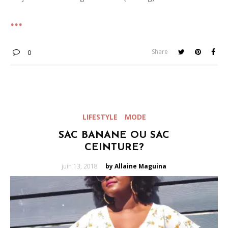
Share
0
LIFESTYLE
MODE
SAC BANANE OU SAC
CEINTURE?
Posted
juin 13, 2018
by Allaine Maguina
on