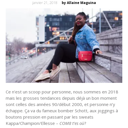
Posted
janvier 21, 2018
by Allaine Maguina
on
Ce n’est un scoop pour personne, nous sommes en 2018
mais les grosses tendances depuis déjà un bon moment
sont celles des années 90/début 2000, et personne n’y
échappe. Ça va du fameux bomber Schott, aux joggings à
boutons pression en passant par les sweats
Kappa/Champion/Ellesse –
COM8 t’es où
?