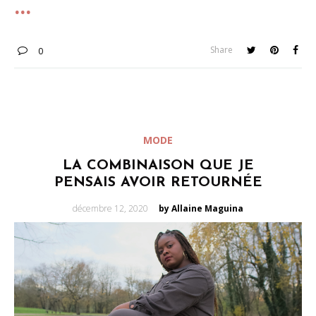
Share
0
MODE
LA COMBINAISON QUE JE
PENSAIS AVOIR RETOURNÉE
Posted
décembre 12, 2020
by Allaine Maguina
on