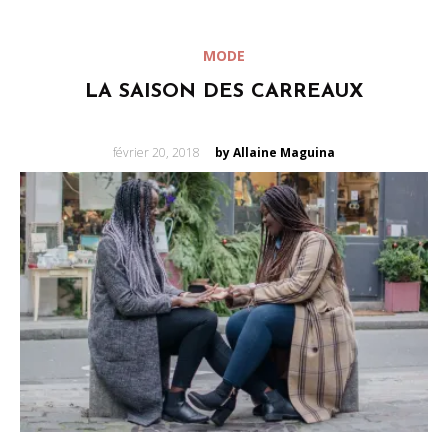
MODE
LA SAISON DES CARREAUX
Posted
février 20, 2018
by Allaine Maguina
on