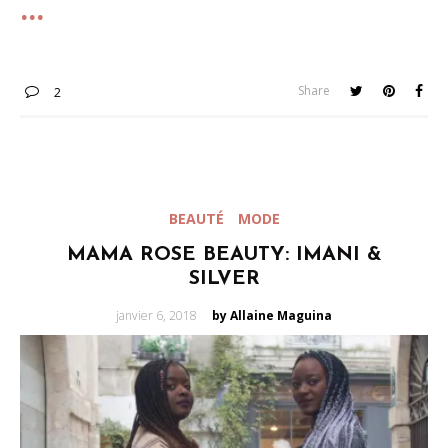
Share
2
BEAUTÉ
MODE
MAMA ROSE BEAUTY: IMANI &
SILVER
Posted
janvier 6, 2018
by Allaine Maguina
on