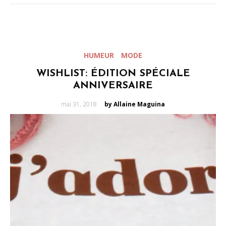
HUMEUR
MODE
WISHLIST: ÉDITION SPÉCIALE
ANNIVERSAIRE
Posted
mai 31, 2018
by Allaine Maguina
on