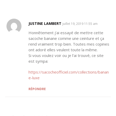
JUSTINE LAMBERT
SAYS:
juillet 19, 2019 11:55 am
Honnêtement j’ai essayé de mettre cette
sacoche banane comme une ceinture et ça
rend vraiment trop bien. Toutes mes copines
ont adoré elles veulent toute la même.
Si vous voulez voir ou je l’ai trouvé, ce site
est sympa:
https://sacocheofficiel.com/collections/banan
e-luxe
RÉPONDRE