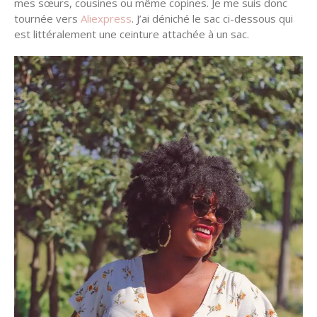
mes sœurs, cousines ou même copines. Je me suis donc
tournée vers
Aliexpress
. J’ai déniché le sac ci-dessous qui
est littéralement une ceinture attachée à un sac.