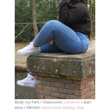
Body: Ivy Park / Chaussures:
Converse
/ Jean:
Asos / Mèches:
Mama Rose Beauty, Amy