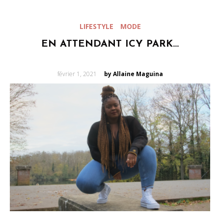
LIFESTYLE
MODE
EN ATTENDANT ICY PARK…
Posted
février 1, 2021
by Allaine Maguina
on