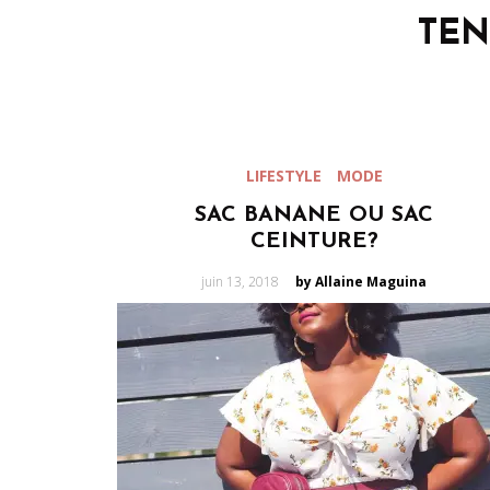
TE
LIFESTYLE
MODE
SAC BANANE OU SAC
CEINTURE?
Posted
juin 13, 2018
by Allaine Maguina
on