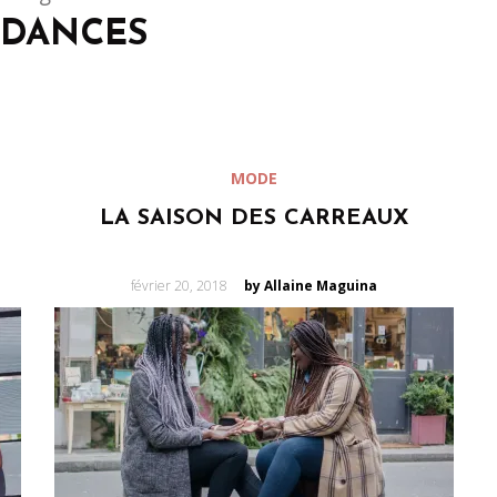
NDANCES
MODE
LA SAISON DES CARREAUX
Posted
février 20, 2018
by Allaine Maguina
on