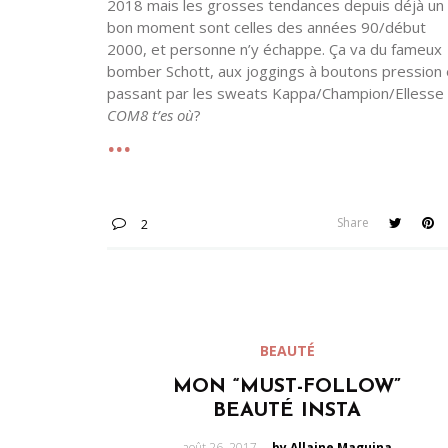
2018 mais les grosses tendances depuis déjà un
bon moment sont celles des années 90/début
2000, et personne n’y échappe. Ça va du fameux
bomber Schott, aux joggings à boutons pression
passant par les sweats Kappa/Champion/Ellesse
COM8 t’es où
?
Share
2
BEAUTÉ
MON “MUST-FOLLOW”
BEAUTÉ INSTA
Posted
août 26, 2017
by Allaine Maguina