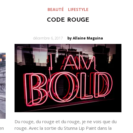
BEAUTÉ
LIFESTYLE
CODE ROUGE
Posted
décembre 6, 2017
by Allaine Maguina
on
Du rouge, du rouge et du rouge, je ne vois que du
en
rouge. Avec la sortie du Stunna Lip Paint dans la