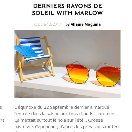
DERNIERS RAYONS DE
SOLEIL WITH MARLOW
Posted
octobre 12, 2017
by Allaine Maguina
on
ns
L’équinoxe du 22 Septembre dernier a marqué
l’entrée dans la saison aux tons chauds l’automne.
ire
Ça mettait surtout le hola sur l’été… Grosse
tristesse. Cependant, d’après les prévisions météo