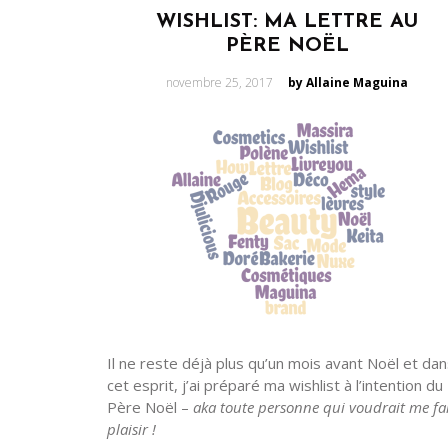
WISHLIST: MA LETTRE AU
PÈRE NOËL
Posted
novembre 25, 2017
by Allaine Maguina
on
Il ne reste déjà plus qu’un mois avant Noël et da
cet esprit, j’ai préparé ma wishlist à l’intention du
Père Noël –
aka toute personne qui voudrait me fa
plaisir !