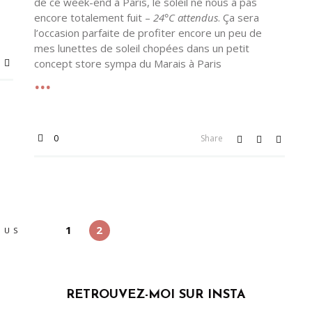
de ce week-end à Paris, le soleil ne nous a pas
encore totalement fuit –
24°C attendus
. Ça sera
l’occasion parfaite de profiter encore un peu de
mes lunettes de soleil chopées dans un petit
concept store sympa du Marais à Paris
0
Share
1
2
OUS
RETROUVEZ-MOI SUR INSTA