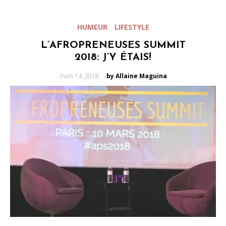
HUMEUR
LIFESTYLE
L’AFROPRENEUSES SUMMIT
2018: J’Y ÉTAIS!
Posted
mars 14, 2018
by Allaine Maguina
on