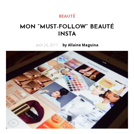
BEAUTÉ
MON “MUST-FOLLOW” BEAUTÉ
INSTA
Posted
août 26, 2017
by Allaine Maguina
on