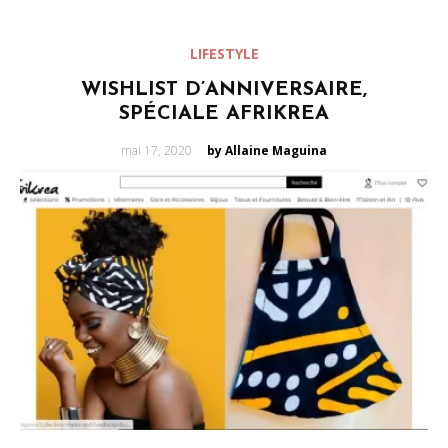
LIFESTYLE
WISHLIST D’ANNIVERSAIRE,
SPÉCIALE AFRIKREA
Posted
mai 17, 2020
by Allaine Maguina
on