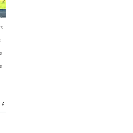
re.
e
s
s
.