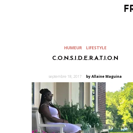
F
HUMEUR
LIFESTYLE
C.O.N.S.I.D.E.R.A.T.I.O.N
Posted
septembre 18, 2017
by Allaine Maguina
on