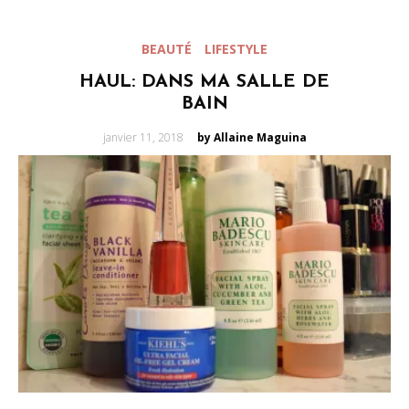
BEAUTÉ
LIFESTYLE
HAUL: DANS MA SALLE DE
BAIN
Posted
janvier 11, 2018
by Allaine Maguina
on