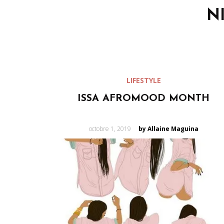
N
LIFESTYLE
ISSA AFROMOOD MONTH
Posted
octobre 1, 2019
by Allaine Maguina
on