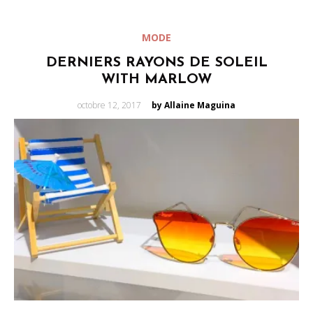
MODE
DERNIERS RAYONS DE SOLEIL
WITH MARLOW
Posted
octobre 12, 2017
by Allaine Maguina
on