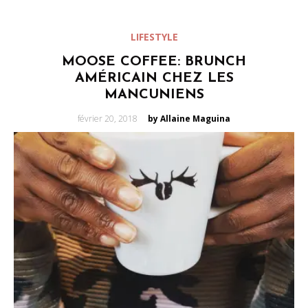
LIFESTYLE
MOOSE COFFEE: BRUNCH
AMÉRICAIN CHEZ LES
MANCUNIENS
Posted
février 20, 2018
by Allaine Maguina
on