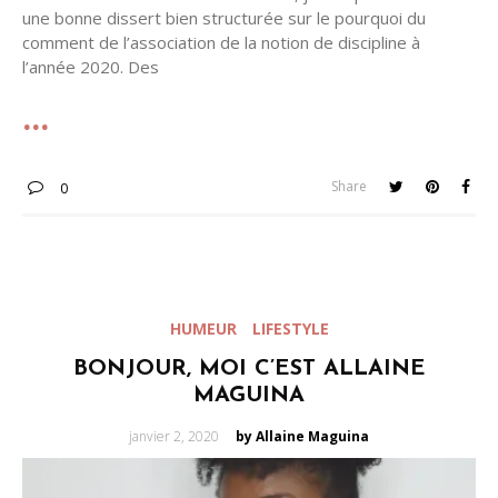
une bonne dissert bien structurée sur le pourquoi du
comment de l’association de la notion de discipline à
l’année 2020. Des
Share
0
HUMEUR
LIFESTYLE
BONJOUR, MOI C’EST ALLAINE
MAGUINA
Posted
janvier 2, 2020
by Allaine Maguina
on