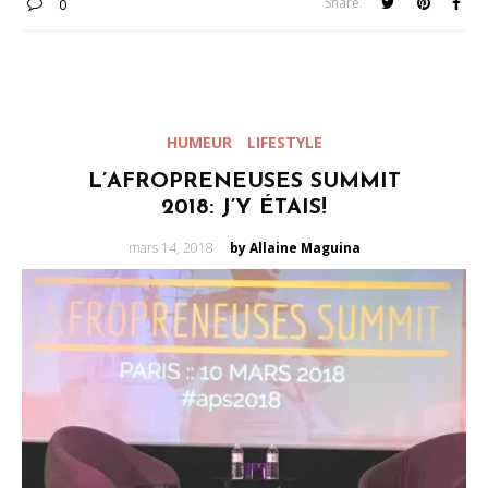
Share
0
HUMEUR
LIFESTYLE
L’AFROPRENEUSES SUMMIT
2018: J’Y ÉTAIS!
Posted
mars 14, 2018
by Allaine Maguina
on