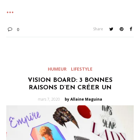
Share
0
HUMEUR
LIFESTYLE
VISION BOARD: 3 BONNES
RAISONS D’EN CRÉER UN
Posted
mars 7, 2020
by Allaine Maguina
on