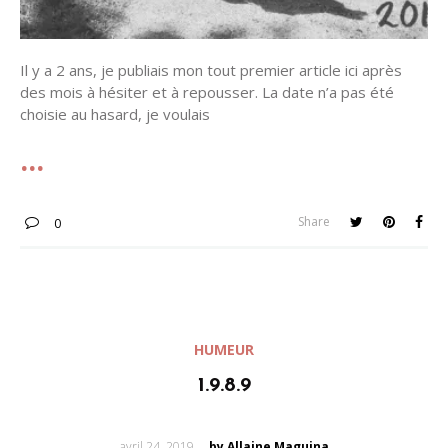
Il y a 2 ans, je publiais mon tout premier article ici après
des mois à hésiter et à repousser. La date n’a pas été
choisie au hasard, je voulais
Share
0
HUMEUR
1.9.8.9
Posted
avril 24, 2019
by Allaine Maguina