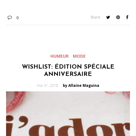
Share
0
HUMEUR
MODE
WISHLIST: ÉDITION SPÉCIALE
ANNIVERSAIRE
Posted
mai 31, 2018
by Allaine Maguina
on