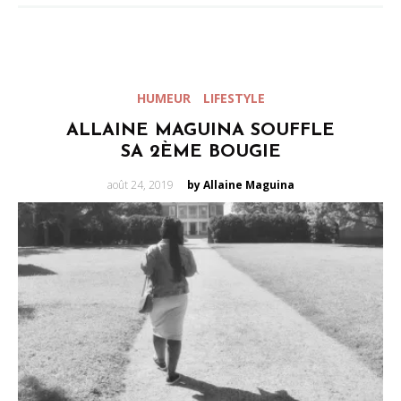
HUMEUR
LIFESTYLE
ALLAINE MAGUINA SOUFFLE
SA 2ÈME BOUGIE
Posted
août 24, 2019
by Allaine Maguina
on